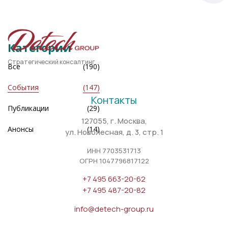
Категории
Стратегический консалтинг
Все
(190)
События
(147)
Контакты
Публикации
(29)
127055, г. Москва,
Анонсы
(14)
ул. Новолесная, д. 3, стр. 1
ИНН 7703531713
ОГРН 1047796817122
+7 495 663-20-62
+7 495 487-20-82
info@detech-group.ru