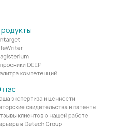
Продукты
ntarget
ifeWriter
agisterium
просники DEEP
алитра компетенций
 нас
аша экспертиза и ценности
вторские свидетельства и патенты
тзывы клиентов о нашей работе
арьера в Detech Group