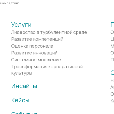
й консалтинг
Услуги
Лидерство в турбулентной среде
O
Развитие компетенций
L
Оценка персонала
M
Развитие инноваций
О
Системное мышление
П
Трансформация корпоративной
О
культуры
Н
Инсайты
А
О
Кейсы
К