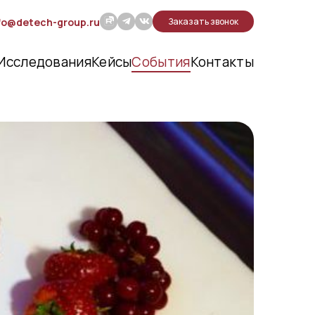
fo@detech-group.ru
Заказать звонок
Исследования
Кейсы
События
Контакты