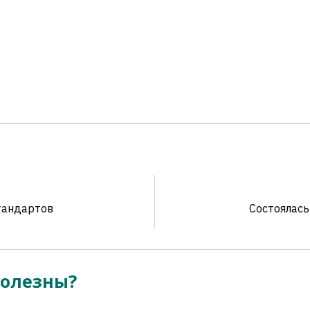
тандартов
Состоялась
полезны?