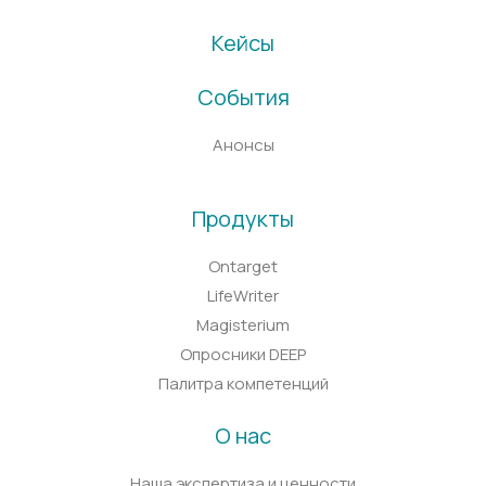
Кейсы
События
Анонсы
Продукты
Ontarget
LifeWriter
Magisterium
Опросники DEEP
Палитра компетенций
О нас
Наша экспертиза и ценности