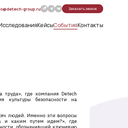
fo@detech-group.ru
Заказать звонок
Исследования
Кейсы
События
Контакты
а труда», где компания Detech
я культуры безопасности на
ысяч людей. Именно эти вопросы
да и каким путем идем?», где
сности, обозначивший ключевую