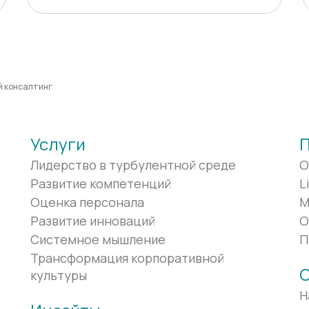
й консалтинг
Услуги
Лидерство в турбулентной среде
O
Развитие компетенций
L
Оценка персонала
M
Развитие инноваций
О
Системное мышление
П
Трансформация корпоративной
О
культуры
Н