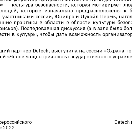
о» — культура безопасности, которая мотивирует л
людей, которые изначально предрасположены к б
частниками сессии, Юнипро и Лукойл Пермь, нагляд
чшие практики в области в области культуры безопа
исков). Последовавшая дискуссия (а в зале было бо
ести в кулуары, чтобы дать возможность организат
ий партнер Detech, выступила на сессии «Охрана тр
мой «Человекоцентричность государственного управле
сероссийского
Detech 
» 2022.