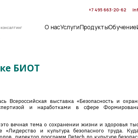
+7 495 663-20-62
in
О нас
Услуги
Продукты
Обучение
 консалтинг
вке БИОТ
ась Всероссийская выставка «Безопасность и охран
кспертизой и наработками в сфере Формировани
 это вечная тема о сохранении жизни и здоровья т
е «Лидерство и культура безопасного труда. Ку
олов, директор программ Detech по культуре безопа