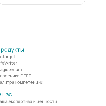
Продукты
ntarget
ifeWriter
agisterium
просники DEEP
алитра компетенций
 нас
аша экспертиза и ценности