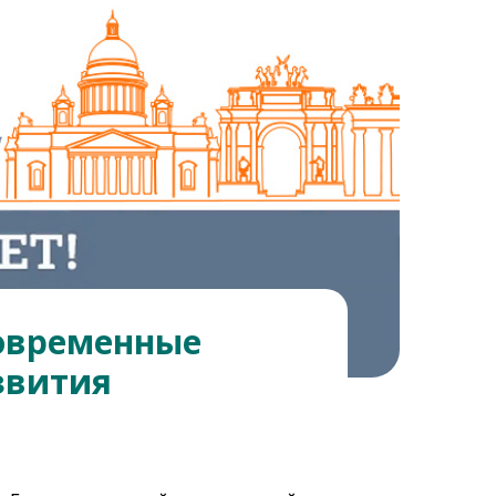
овременные
звития