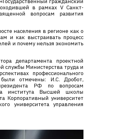
 «Государственный гражданский
роходившей в рамках V Санкт-
вященной вопросам развития
росте населения в регионе как о
кам и как выстраивать процесс
елей и почему нельзя экономить
тора департамента проектной
ой службы Министерства труда и
спективах профессионального
были отмечены: И.С. Дробот,
 президента РФ по вопросам
ора института Высшей школы
кта Корпоративный университет
кого университета управления