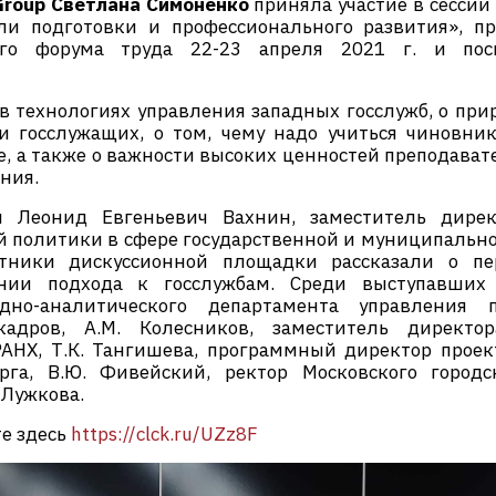
Group Светлана Симоненко
приняла участие в сессии
и подготовки и профессионального развития», п
ного форума труда 22-23 апреля 2021 г. и пос
в технологиях управления западных госслужб, о при
и госслужащих, о том, чему надо учиться чиновни
е, а также о важности высоких ценностей преподават
ания.
л Леонид Евгеньевич Вахнин, заместитель дирек
й политики в сфере государственной и муниципальн
тники дискуссионной площадки рассказали о пер
нии подхода к госслужбам. Среди выступавших 
одно-аналитического департамента управления
кадров, А.М. Колесников, заместитель директ
РАНХ, Т.К. Тангишева, программный директор прое
рга, В.Ю. Фивейский, ректор Московского городс
 Лужкова.
е здесь
https://clck.ru/UZz8F