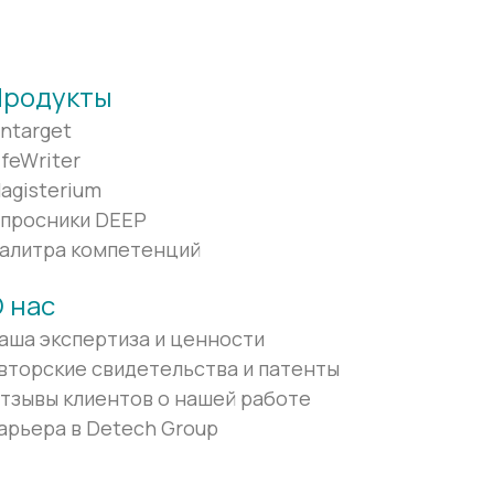
Продукты
ntarget
ifeWriter
agisterium
просники DEEP
алитра компетенций
 нас
аша экспертиза и ценности
вторские свидетельства и патенты
тзывы клиентов о нашей работе
арьера в Detech Group