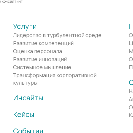
й консалтинг
Услуги
Лидерство в турбулентной среде
O
Развитие компетенций
L
Оценка персонала
M
Развитие инноваций
О
Системное мышление
П
Трансформация корпоративной
О
культуры
Н
Инсайты
А
О
Кейсы
К
События