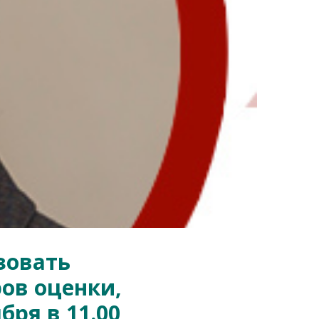
зовать
ов оценки,
бря в 11.00