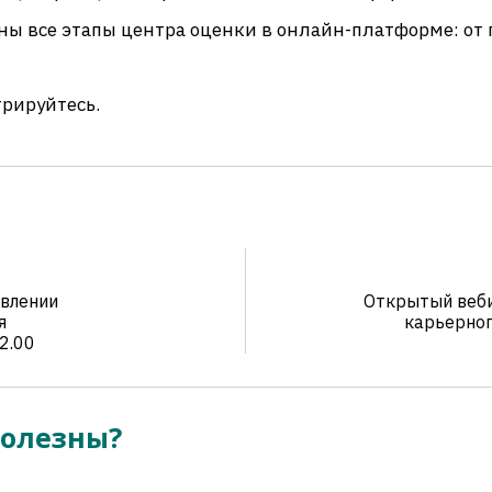
ы все этапы центра оценки в онлайн-платформе: от 
трируйтесь.
влении
Открытый веб
я
карьерног
2.00
полезны?